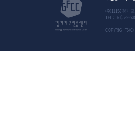
(우)11158 경
TEL : 031)539-50
COPYRIGHTS(C) 