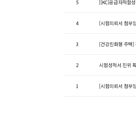
5
[(KC)공급자적합
4
[시험의뢰서 첨부양
3
[건강친화형 주택]
2
시험성적서 진위 확
1
[시험의뢰서 첨부양