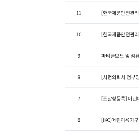
11
[한국제품안전관리
10
[한국제품안전관리
9
파티클보드 및 섬유
8
[시험의뢰서 첨부
7
[조달청등록] 어린
6
[(KC)어린이용가